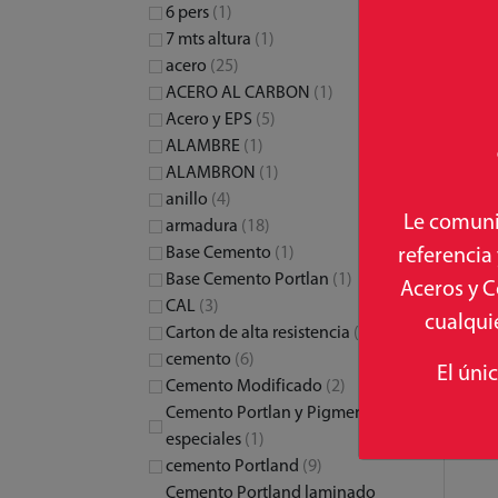
6 pers
(1)
7 mts altura
(1)
acero
(25)
ACERO AL CARBON
(1)
Acero y EPS
(5)
ALAMBRE
(1)
ALAMBRON
(1)
anillo
(4)
Le comuni
armadura
(18)
referencia
Base Cemento
(1)
Base Cemento Portlan
(1)
Aceros y C
CAL
(3)
cualquie
Carton de alta resistencia
(1)
cemento
(6)
El úni
Cemento Modificado
(2)
Cemento Portlan y Pigmentos
especiales
(1)
cemento Portland
(9)
Cemento Portland laminado