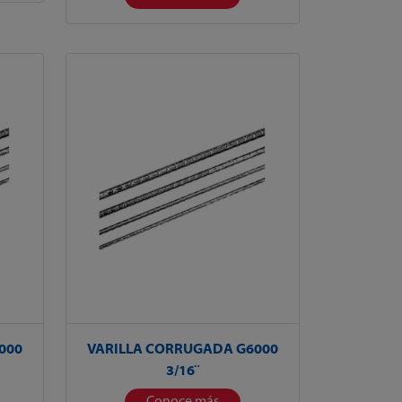
000
VARILLA CORRUGADA G6000
3/16¨
Conoce más