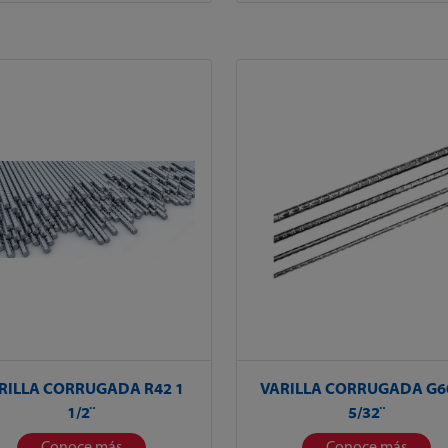
RILLA CORRUGADA R42 1
VARILLA CORRUGADA G6
1/2¨
5/32¨
Conoce más
Conoce más