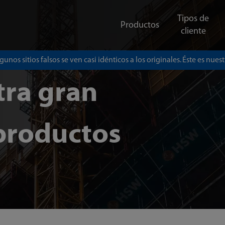
Tipos de
Productos
cliente
gunos sitios falsos se ven casi idénticos a los originales. Éste es nuestr
tra gran
productos