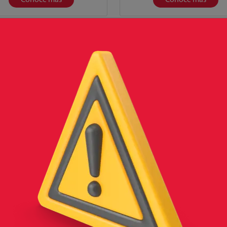
RILLA CORRUGADA G6000
VARILLA CORRUGADA G6
1/4¨
5/16¨