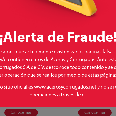
Conoce más
Conoce más
¡Alerta de Fraude
camos que actualmente existen varias páginas falsas
 y/o contienen datos de Aceros y Corrugados. Ante esta
orrugados S.A de C.V. desconoce todo contenido y se 
r operación que se realice por medio de estas páginas 
co sitio oficial es www.acerosycorrugados.net y no se r
operaciones a través de él.
ALAMBRÓN
ANILLOS 15X15
Conoce más
Conoce más