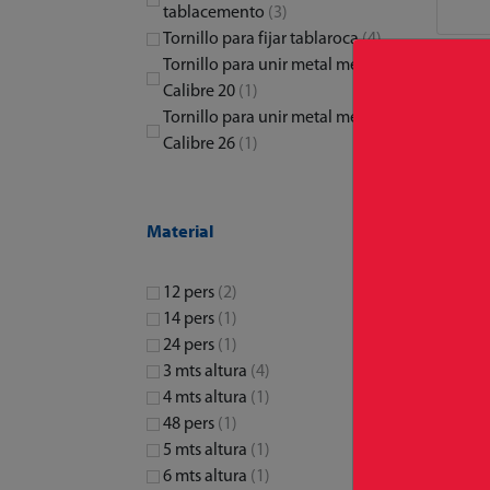
tablacemento
(3)
Tornillo para fijar tablaroca
(4)
Tornillo para unir metal metal
Calibre 20
(1)
Tornillo para unir metal metal
Calibre 26
(1)
Material
12 pers
(2)
14 pers
(1)
24 pers
(1)
3 mts altura
(4)
4 mts altura
(1)
48 pers
(1)
VA
5 mts altura
(1)
6 mts altura
(1)