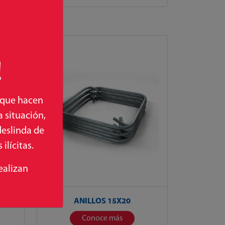
!
 que hacen
 situación,
deslinda de
ilícitas.
ealizan
ANILLOS 15X20
Conoce más