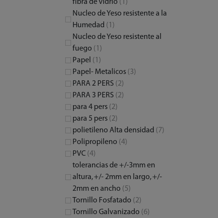
fibra de vidrio
(1)
Nucleo de Yeso resistente a la
Humedad
(1)
Nucleo de Yeso resistente al
fuego
(1)
Papel
(1)
Papel- Metalicos
(3)
PARA 2 PERS
(2)
PARA 3 PERS
(2)
para 4 pers
(2)
para 5 pers
(2)
polietileno Alta densidad
(7)
Polipropileno
(4)
PVC
(4)
tolerancias de +/-3mm en
altura, +/- 2mm en largo, +/-
2mm en ancho
(5)
Tornillo Fosfatado
(2)
Tornillo Galvanizado
(6)