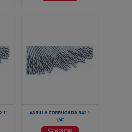
 1¨
VARILLA CORRUGADA R42 1
1/4¨
Conoce más