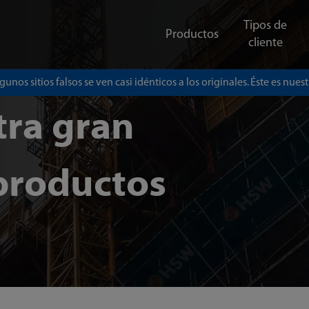
Tipos de
Productos
cliente
gunos sitios falsos se ven casi idénticos a los originales. Éste es nuestr
tra gran
productos