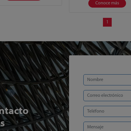
Conoce más
1
ntacto
s