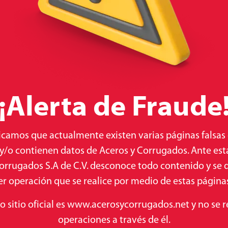
¡Alerta de Fraude
camos que actualmente existen varias páginas falsas
 y/o contienen datos de Aceros y Corrugados. Ante esta
orrugados S.A de C.V. desconoce todo contenido y se 
r operación que se realice por medio de estas páginas 
CEMIX ADEBLOK
CEMIX ADEBLOK EM (BLA
co sitio oficial es www.acerosycorrugados.net y no se r
CONSTRUCTOR
Conoce más
operaciones a través de él.