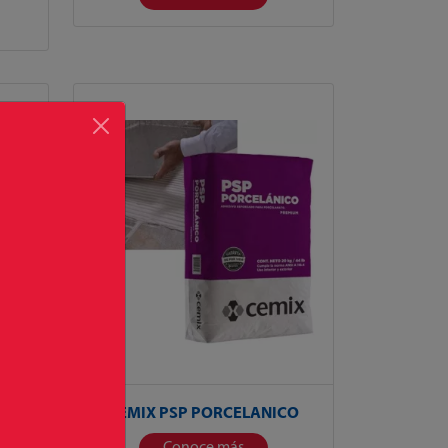
IS
CEMIX PSP PORCELANICO
Conoce más