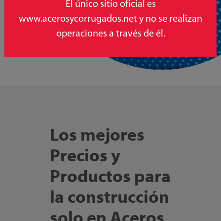
El único sitio oficial es
www.acerosycorrugados.net y no se realizan
operaciones a través de él.
Los mejores
Precios y
Productos para
la construcción
solo en Aceros