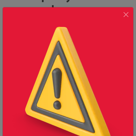
mucho
entusiasmo y
visión
Emprendimos el proyecto de
crear una empresa capaz de
posicionarse en el mercado de la
construcción como una opción
confiable. De manera paulatina
pero constante fuimos
incursionando en dicho
mercado, estableciendo como
base de nuestro proyecto el
ofrecer siempre eficacia en el
servicio, precios competitivos y