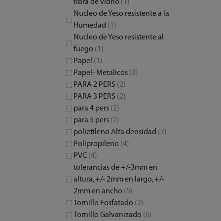
fibra de vidrio
(1)
Nucleo de Yeso resistente a la
Humedad
(1)
Nucleo de Yeso resistente al
fuego
(1)
Papel
(1)
Papel- Metalicos
(3)
PARA 2 PERS
(2)
PARA 3 PERS
(2)
para 4 pers
(2)
para 5 pers
(2)
polietileno Alta densidad
(7)
Polipropileno
(4)
PVC
(4)
tolerancias de +/-3mm en
altura, +/- 2mm en largo, +/-
2mm en ancho
(5)
Tornillo Fosfatado
(2)
Tornillo Galvanizado
(6)