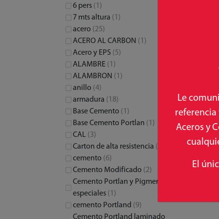
6 pers
(1)
7 mts altura
(1)
acero
(25)
ACERO AL CARBON
(1)
Acero y EPS
(5)
ALAMBRE
(1)
ALAMBRON
(1)
anillo
(4)
Le comuni
armadura
(18)
referencia
Base Cemento
(1)
Base Cemento Portlan
(1)
Aceros y C
CAL
(3)
cualquie
Carton de alta resistencia
(1)
cemento
(6)
El úni
Cemento Modificado
(2)
Cemento Portlan y Pigmentos
especiales
(1)
cemento Portland
(9)
Cemento Portland laminado