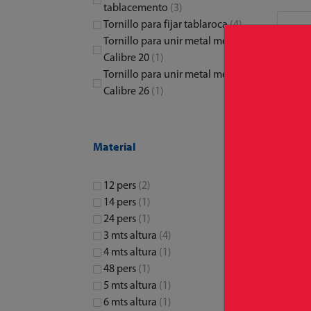
tablacemento
(3)
Tornillo para fijar tablaroca
(4)
Tornillo para unir metal metal
Calibre 20
(1)
Tornillo para unir metal metal
Calibre 26
(1)
Material
12 pers
(2)
14 pers
(1)
24 pers
(1)
3 mts altura
(4)
4 mts altura
(1)
48 pers
(1)
5 mts altura
(1)
6 mts altura
(1)