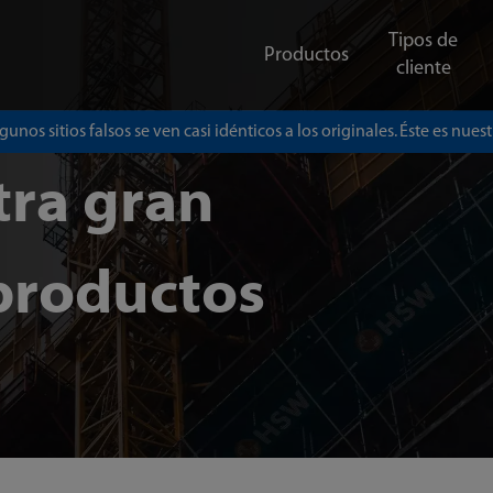
Tipos de
Productos
cliente
gunos sitios falsos se ven casi idénticos a los originales. Éste es nuestr
tra gran
productos