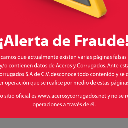
¡Alerta de Fraude
camos que actualmente existen varias páginas falsas
 y/o contienen datos de Aceros y Corrugados. Ante esta
orrugados S.A de C.V. desconoce todo contenido y se 
r operación que se realice por medio de estas páginas 
ESCALERILLA 15-2
ESCALERILLA 20-2
co sitio oficial es www.acerosycorrugados.net y no se r
Conoce más
Conoce más
operaciones a través de él.