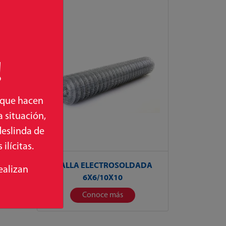
!
 que hacen
 situación,
deslinda de
ilícitas.
MALLA ELECTROSOLDADA
ealizan
6X6/10X10
Conoce más