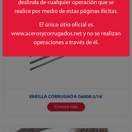
deslinda de cualquier operación que se
realice por medio de estas páginas ilícitas.
El único sitio oficial es
www.acerosycorrugados.net y no se realizan
operaciones a través de él.
VARILLA CORRUGADA G6000 5/16¨
Conoce más