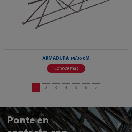
ARMADURA 14/36 6M
Conoce más
1
2
3
4
5
6
>
Ponte en