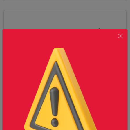
VARILLA CORRUGADA G6000 3/16¨
Conoce más