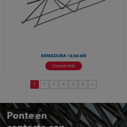
ARMADURA 14/36 6M
Conoce más
1
2
3
4
5
6
>
Ponte en