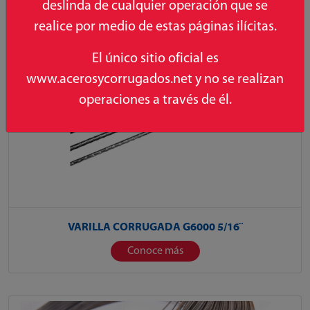
deslinda de cualquier operación que se
realice por medio de estas páginas ilícitas.
El único sitio oficial es
www.acerosycorrugados.net y no se realizan
operaciones a través de él.
VARILLA CORRUGADA G6000 5/16¨
Conoce más