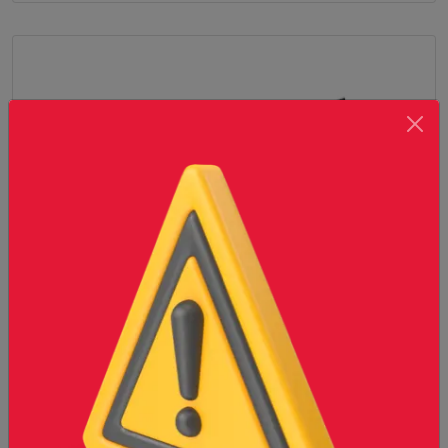
VARILLA CORRUGADA G6000 3/16¨
Conoce más