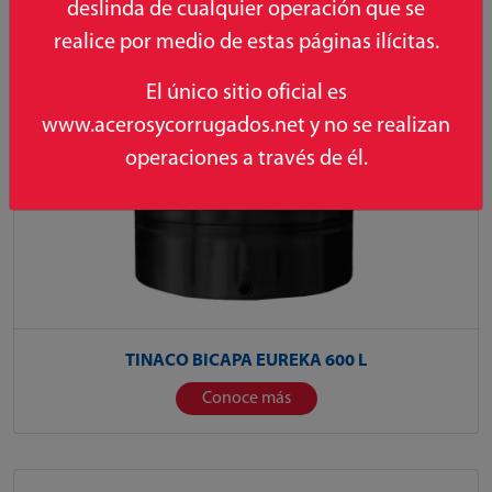
deslinda de cualquier operación que se
realice por medio de estas páginas ilícitas.
El único sitio oficial es
www.acerosycorrugados.net y no se realizan
operaciones a través de él.
TINACO BICAPA EUREKA 600 L
Conoce más