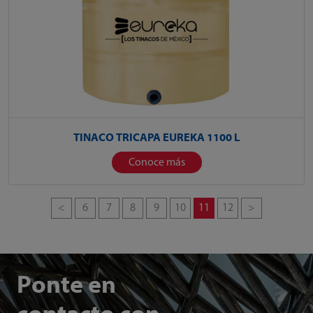
TINACO TRICAPA EUREKA 1100 L
Conoce más
<
6
7
8
9
10
11
12
>
Ponte en