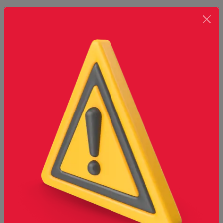
Tinaco Bicapa para almacenamiento de agua
Imagen únicamente de referencia, el producto final puede
variar al mostrado.
Presentaciones disponibles
600 lts
Cantidad
-
+
*
Selecciona una presentación para
Agregar
agregar
Descripción
Almacenamiento
Precauciones