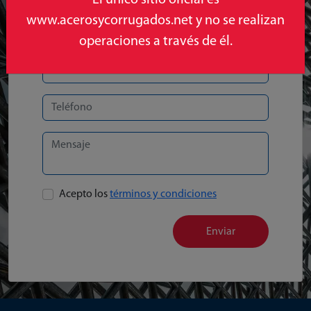
www.acerosycorrugados.net y no se realizan
operaciones a través de él.
Acepto los
términos y condiciones
Enviar