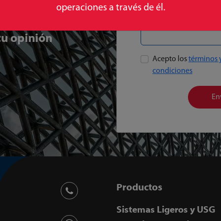
operaciones a través de él.
s
u opinión
Acepto los
términos 
condiciones
En
Productos
Sistemas Ligeros y USG