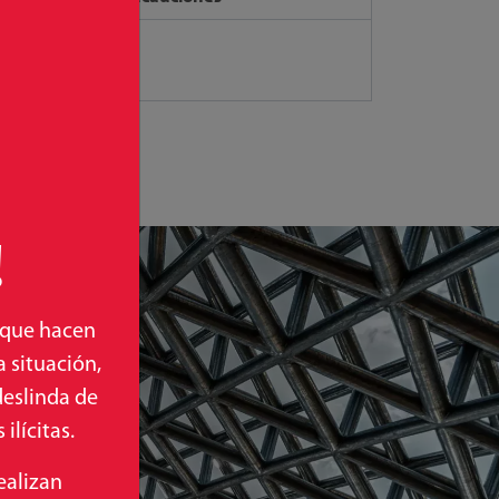
!
 que hacen
 situación,
deslinda de
ilícitas.
ealizan