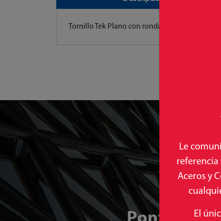
Tornillo Tek Plano con rondana 1/2"
Le comuni
referencia
Aceros y C
cualquie
Ponte en co
El úni