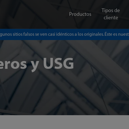
Tipos de
Productos
cliente
gunos sitios falsos se ven casi idénticos a los originales. Éste es nuestr
eros y USG