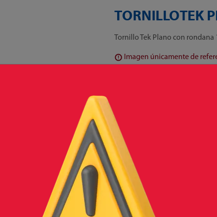
TORNILLOTEK 
Tornillo Tek Plano con rondana 
Imagen únicamente de referen
Presentaciones disponibles
Caja con 10000 piezas o por kg
Cantidad
-
+
Agregar
*
Sele
Almacenamiento