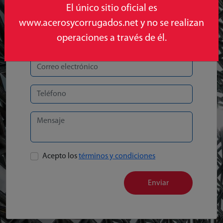
El único sitio oficial es
www.acerosycorrugados.net y no se realizan
operaciones a través de él.
Acepto los
términos y condiciones
Enviar