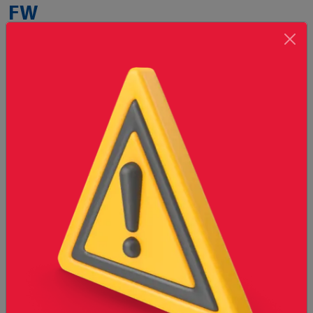
FW
Tee principal de 3.66m
Imagen únicamente de referencia, el producto final puede
variar al mostrado.
Presentaciones disponibles
Caja con 20 piezas
Cantidad
-
+
*
Selecciona una presentación para
Agregar
agregar