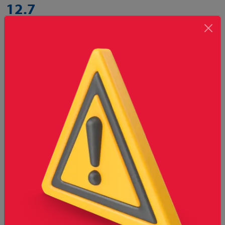
12.7
Tablaroca Anti moho
Imagen únicamente de referencia, el producto final puede
variar al mostrado.
Presentaciones disponibles
Pieza
Cantidad
-
+
*
Selecciona una presentación para
Agregar
agregar