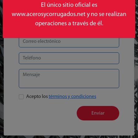
El único sitio oficial es
www.acerosycorrugados.net y no se realizan
operaciones a través de él.
Acepto los
términos y condiciones
Enviar