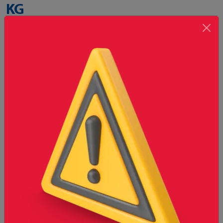
KG
Cemento Portlan compuesto CPC 30 R
Imagen únicamente de referencia, el producto final puede
variar al mostrado.
Presentaciones disponibles
Saco de 50 kgs
Cantidad
-
+
*
Selecciona una presentación para
Agregar
agregar