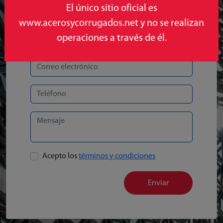
El único sitio oficial es
www.acerosycorrugados.net y no se realizan
operaciones a través de él.
Acepto los
términos y condiciones
Enviar