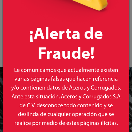
Descripción
Almacenamiento
Precauciones
Cemento Portlan compuesto CPC 30 R
¡Alerta de
Fraude!
Le comunicamos que actualmente existen
Ponte en
varias páginas falsas que hacen referencia
y/o contienen datos de Aceros y Corrugados.
contacto con
Ante esta situación, Aceros y Corrugados S.A
nosotros
de C.V. desconoce todo contenido y se
deslinda de cualquier operación que se
Queremos saber tu
realice por medio de estas páginas ilícitas.
opinión